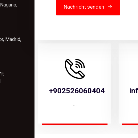
 Nagano,
Nachricht senden
r, Madrid,
F,
N
+902526060404
in
...