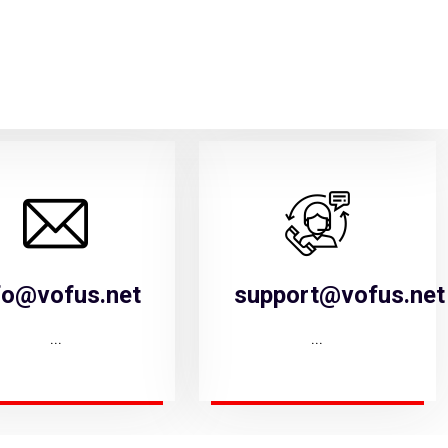
fo@vofus.net
support@vofus.net
...
...