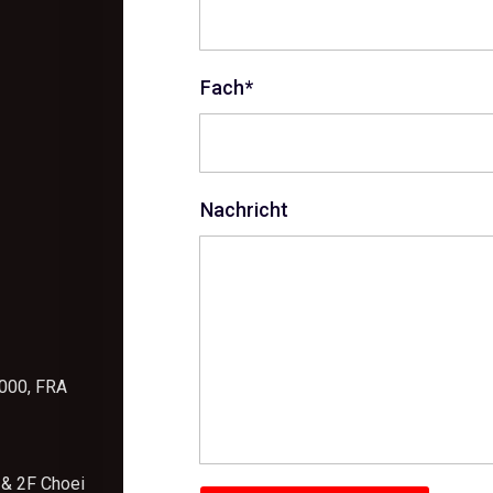
Fach*
Nachricht
3000, FRA
 & 2F Choei