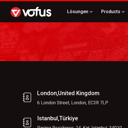
Lösungen
Products
London,United Kingdom
6 London Street, London, EC3R 7LP
Istanbul,Türkiye
Parima Residence, 14. Kat, İstanbul, 34010