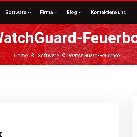
Software
Firma
Blog
Kontaktiere uns
atchGuard-Feuerb
Home
Software
WatchGuard-Feuerbox
x