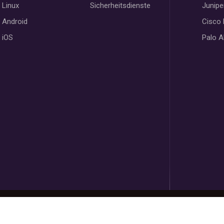
Linux
Sicherheitsdienste
Junipe
Android
Cisco
iOS
Palo A
Copyright @ 2023
Vofus
Powered by
VofusWeb