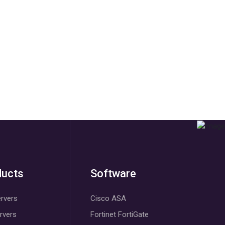
ducts
Software
rvers
Cisco ASA
ervers
Fortinet FortiGate