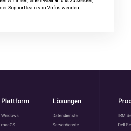
n wir Ihnen, eine E-Mail an uns zu senden,
- oder Supportteam von Vofus wenden.
Plattform
Lösungen
Pro
Windows
Datendienste
IBM Se
macOS
Serverdienste
Dell S