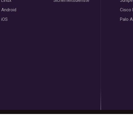
Linux
Sicherheitsdienste
Junipe
Android
Cisco
iOS
Palo A
Copyright @ 2023
Vofus
Powered by
VofusWeb