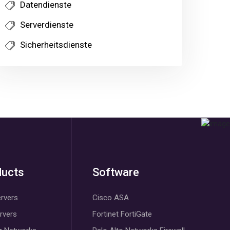
Datendienste
Serverdienste
Sicherheitsdienste
ducts
Software
rvers
Cisco ASA
ervers
Fortinet FortiGate