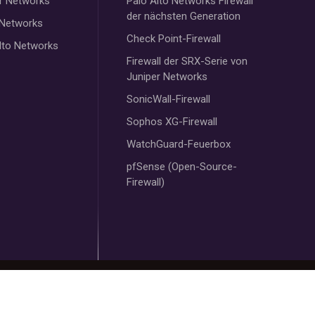
r Networks
Palo Alto Networks Firewall
der nächsten Generation
 Networks
Check Point-Firewall
lto Networks
Firewall der SRX-Serie von
Juniper Networks
SonicWall-Firewall
Sophos XG-Firewall
WatchGuard-Feuerbox
pfSense (Open-Source-
Firewall)