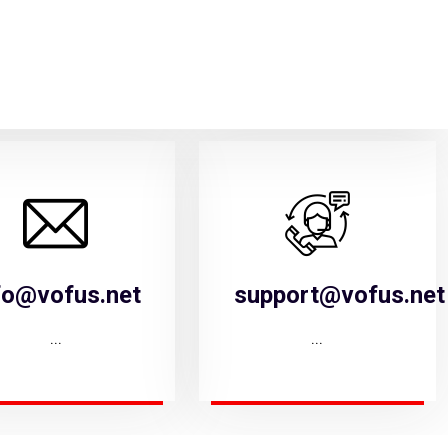
fo@vofus.net
support@vofus.net
...
...