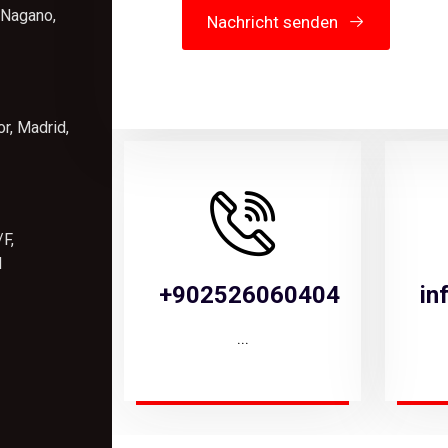
 Nagano,
Nachricht senden
r, Madrid,
F,
N
+902526060404
in
...