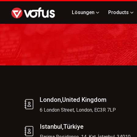
Lösungen
Products
London,United Kingdom
6 London Street, London, EC3R 7LP
Istanbul,Türkiye
Parima Residence, 14. Kat, İstanbul, 34010