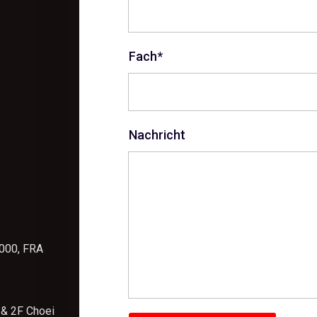
Fach*
Nachricht
3000, FRA
 & 2F Choei