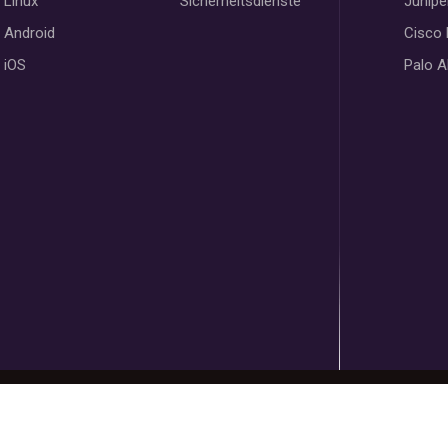
Linux
Sicherheitsdienste
Junipe
Android
Cisco
iOS
Palo A
Copyright @ 2023
Vofus
Powered by
VofusWeb