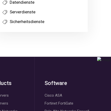
Datendienste
Serverdienste
Sicherheitsdienste
ducts
Software
rvers
Cisco ASA
ervers
Fortinet FortiGate