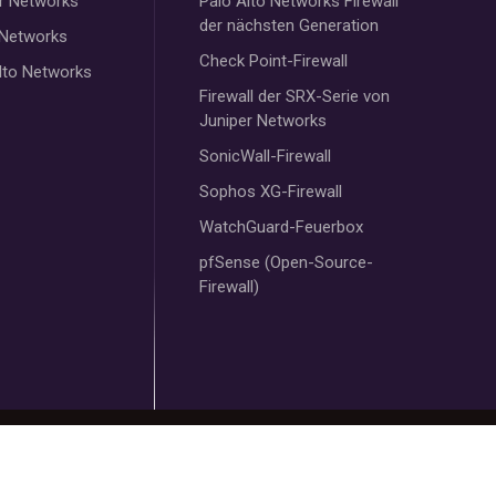
r Networks
Palo Alto Networks Firewall
der nächsten Generation
 Networks
Check Point-Firewall
lto Networks
Firewall der SRX-Serie von
Juniper Networks
SonicWall-Firewall
Sophos XG-Firewall
WatchGuard-Feuerbox
pfSense (Open-Source-
Firewall)